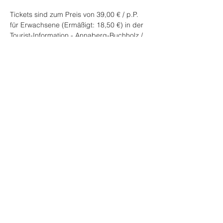
Tickets sind zum Preis von 39,00 € / p.P. 
für Erwachsene (Ermäßigt: 18,50 €) in der 
Tourist-Information - Annaberg-Buchholz / 
Erzgebirge erhältlich.
Eine Bestellung per Mail 
an 
fabulix@annaberg-buchholz.de
 ist 
ebenfalls möglich.
Infos unter: 
www.fabulix.de
Diese Veranstaltung teilen
Impressum
Datenschutz
AGB