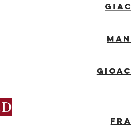
Gia
Man
Gioac
ED
FR