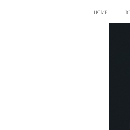
HOME
B