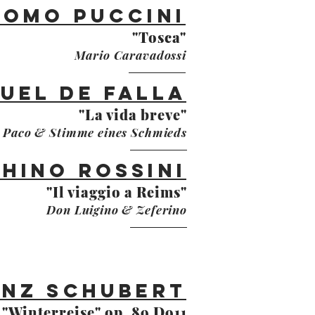
como Puccini
"Tosca"
Mario Caravadossi
uel de Falla
"La vida breve"
Paco & Stimme eines Schmieds
hino Rossini
"Il viaggio a Reims"
Don Luigino & Zeferino
ANZ SCHUBERT
"Winterreise" op. 89 D911