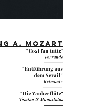
g a. Mozart
"Cosi fan tutte"
Ferrando
"Entführung aus
dem Serail"
Belmonte
"Die Zauberflöte"
Tamino & Monostatos