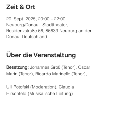
Zeit & Ort
20. Sept. 2025, 20:00 – 22:00
Neuburg/Donau - Stadttheater,
Residenzstraße 66, 86633 Neuburg an der
Donau, Deutschland
Über die Veranstaltung
Besetzung:
 Johannes Groß (Tenor), Oscar 
Marin (Tenor), Ricardo Marinello (Tenor), 
Ulli Potofski (Moderation), Claudia 
Hirschfeld (Musikalische Leitung)
Eintritt
 ab € 29,40
Tickets
 bei allen VVK-Stellen von 
Eventim