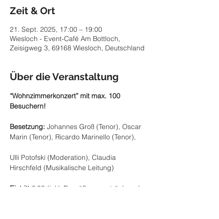
Zeit & Ort
21. Sept. 2025, 17:00 – 19:00
Wiesloch - Event-Café Am Bottloch,
Zeisigweg 3, 69168 Wiesloch, Deutschland
Über die Veranstaltung
“Wohnzimmerkonzert” mit max. 100 
Besuchern!
Besetzung:
 Johannes Groß (Tenor), Oscar 
Marin (Tenor), Ricardo Marinello (Tenor), 
Ulli Potofski (Moderation), Claudia 
Hirschfeld (Musikalische Leitung)
Eintritt
 € 99 (inkl. Begrüßungsgetränk und 
Fingerfood in der Pause)